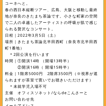
コーネへと。
春の西日本縦断ツアー、広島、大阪と移動し最終
地が奈良のきたまち茶論です。小さな町家の空間
で二人の卓越したアーティストの呼吸が肌で感じ
られる贅沢なコンサート。
日程｜2022年3月5日（土）
場所｜きたまち茶論北半田西町（奈良市北半田西
町1番地）
＊2回公演を行います
時間｜①開演14時 （開場13時半）
②開演16時（ 開場15時半）
料金｜1階席5000円 2階席3500円（※視界が遮
られますが茶室で寛いでお聴きいただけます）
＊未就学児入場不可
主催 オフィスソネット/ならdeこんさーと
お問い合わせ先
メールアドレス