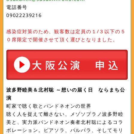
電話番号
09022239216
感染症対策のため、観客数は定員の１/３以下の５
０席限定で開催させて頂く運びとなりました。
波多野睦美＆北村聡 ～想いの届く日 ならまち公
演
町家で聴く歌とバンドネオンの世界
聴く人を捉えて離さない、メゾソプラノ波多野睦
美と、実力派バンドネオン奏者北村聡によるコラ
ボレーション。ピアソラ、バルバラ、そしてモリ