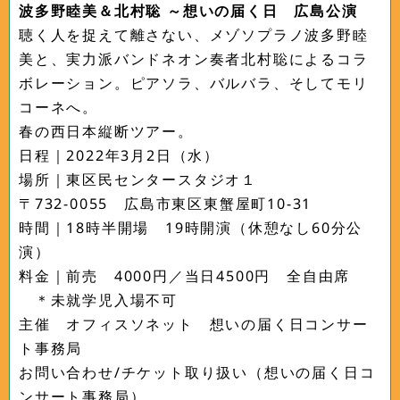
波多野睦美＆北村聡 ～想いの届く日 広島公演
聴く人を捉えて離さない、メゾソプラノ波多野睦
美と、実力派バンドネオン奏者北村聡によるコラ
ボレーション。ピアソラ、バルバラ、そしてモリ
コーネへ。
春の西日本縦断ツアー。
日程｜2022年3月2日（水）
場所｜東区民センタースタジオ１
〒732-0055 広島市東区東蟹屋町10-31
時間｜18時半開場 19時開演（休憩なし60分公
演）
料金｜前売 4000円／当日4500円 全自由席
＊未就学児入場不可
主催 オフィスソネット 想いの届く日コンサー
ト事務局
お問い合わせ/チケット取り扱い（想いの届く日コ
ンサート事務局）