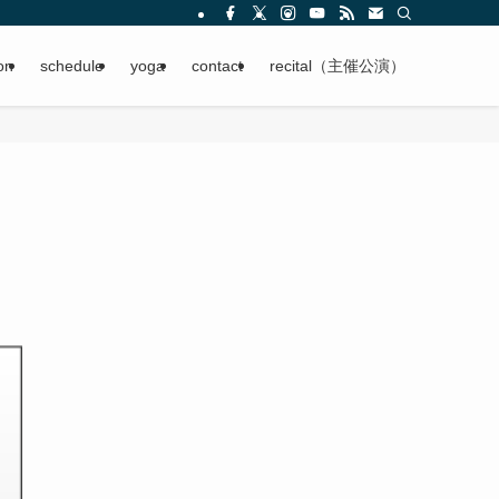
on
schedule
yoga
contact
recital（主催公演）