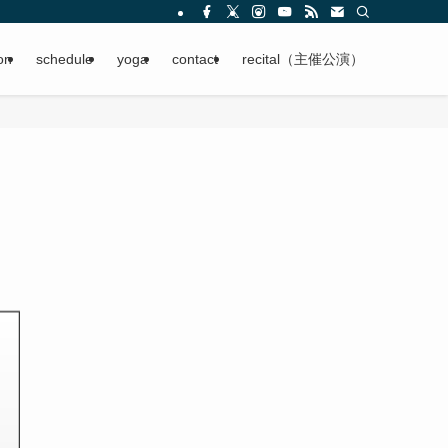
on
schedule
yoga
contact
recital（主催公演）