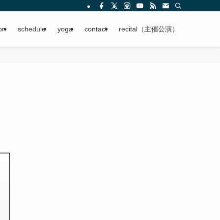
on
schedule
yoga
contact
recital（主催公演）