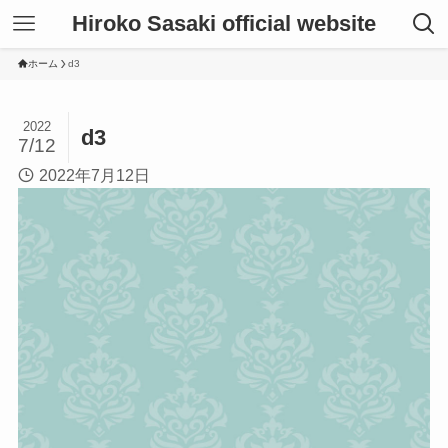
Hiroko Sasaki official website
ホーム
d3
2022
d3
7/12
2022年7月12日