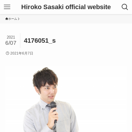
Hiroko Sasaki official website
ホーム
2021
4176051_s
6/07
2021年6月7日