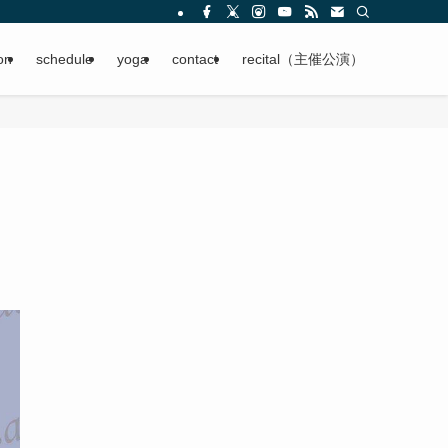
on
schedule
yoga
contact
recital（主催公演）