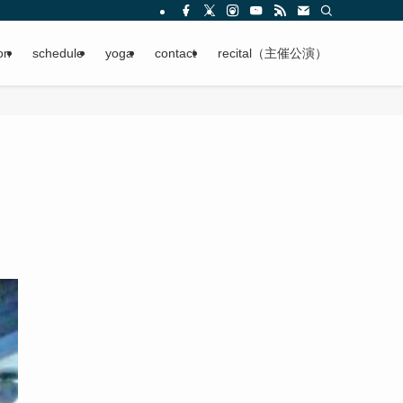
on
schedule
yoga
contact
recital（主催公演）