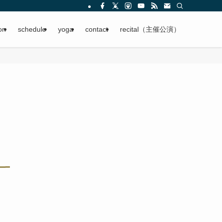
on
schedule
yoga
contact
recital（主催公演）